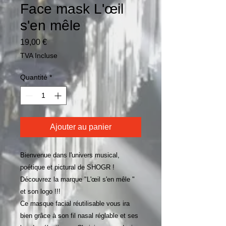
Face mask L'œil
s'en mêle
Prix
19,00 €
TVA Incluse
Quantité
*
Ajouter au panier
Bienvenue dans l'univers musical, 
poétique et pictural de SHOGR !
Découvrez la marque "L'œil s'en mêle " 
et son logo !!!
Ce masque facial réutilisable vous ira 
bien grâce à son fil nasal réglable et ses 