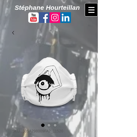
​Stéphane Hourteillan
SKU : 605A298009FA2_11520