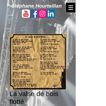
​Stéphane Hourteillan
La valse de bois
flotté