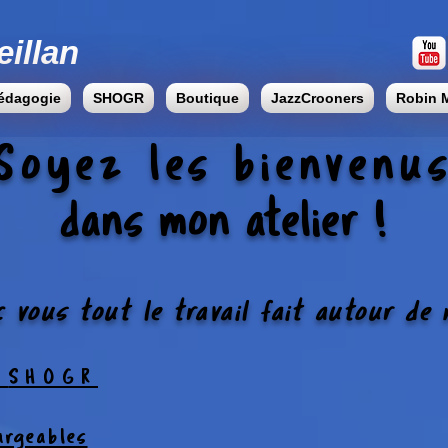
eillan
édagogie
SHOGR
Boutique
JazzCrooners
Robin 
Soyez les bienvenu
dans mon atelier !
ec vous tout le travail fait autour d
e
SHOGR
argeables