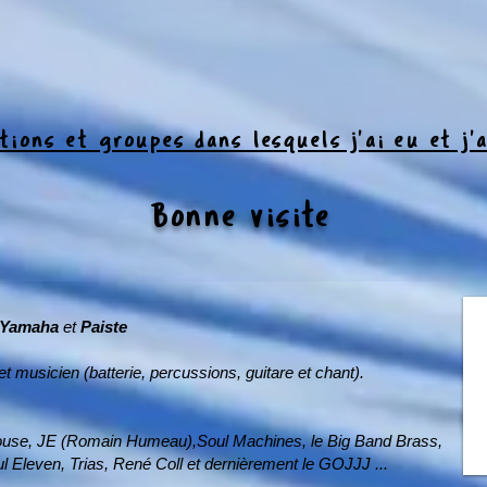
tions et groupes dans lesquels j'ai eu et j'a
Bonne visite
Yamaha
et
Paiste
t musicien (batterie, percussions, guitare et chant).
ulouse, JE (Romain Humeau),Soul Machines, le Big Band Brass,
 Eleven, Trias, René Coll et dernièrement le GOJJJ ...