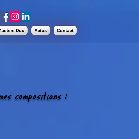
Masters Duo
Actus
Contact
s
:
e mes compositions