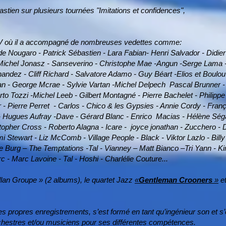
stien sur plusieurs tournées "Imitations et confidences",
 TV où il a accompagné de nombreuses vedettes comme:
ude Nougaro - Patrick Sébastien - Lara Fabian- Henri​ Salvador - Didi
- Michel Jonasz - Sanseverino - Christophe Mae -Angun -Serge Lama -
rnandez - Cliff Richard - Salvatore Adamo - Guy Béart ​-Elios et Boulo
 - George​ Mcrae - Sylvie Vartan -Michel Delpech Pascal Brunner - M
Tozzi -Michel Leeb - Gilbert Montagné - Pierre​ Bachelet - Philippe 
 Pierre​ Perret - Carlos - Chico & les Gypsies - Annie Cordy - Franço
- Hugues Aufray -Dave - Gérard​ Blanc - Enrico Macias - Hélène Ségar
opher Cross​ - Roberto Alagna - Icare - joyce jonathan - Zucchero -
mi Stewart - Liz McComb - Village People - Black - Viktor Lazlo - Bil
e Burg – The Temptations -Tal - Vianney – Matt Bianco –Tri Yann - 
c - Marc Lavoine - Tal - Hoshi - Charlélie Couture...
lan Groupe » (2 albums), le quartet Jazz
«
Gentleman Crooners
»
et
 propres enregistrements, s’est formé en tant qu’ingénieur son et s
 orchestres et/ou musiciens pour ses différentes compétences.