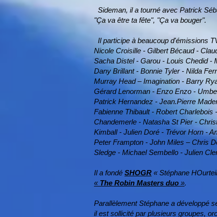
Sideman, il a tourné avec Patrick Séba
"Ça va être ta fête", "Ça va bouger".
Il participe à beaucoup d'émissions
Nicole Croisille - Gilbert Bécaud - Cla
Sacha Distel - Garou - Louis​ Chedid 
Dany Brillant - Bonnie Tyler - Nilda Fe
Murray Head – Imagination - Barry Ryan
Gérard Lenorman - Enzo Enzo - Umberto 
Patrick Hernandez - Jean.Pierre Mader -
Fabienne Thibault - Robert Charlebois 
Chandemerle - Natasha St Pier - Christ
Kimball - Julien Doré - Trévor Horn - A
Peter Frampton - John Miles – Chris D
Sledge - Michael Sembello - Julien Cler
Il a fondé
SHOGR
« Stéphane HOurteil
«
The Robin Masters duo
»
.
Parallèlement Stéphane a développé ses
il est sollicité par plusieurs groupes,