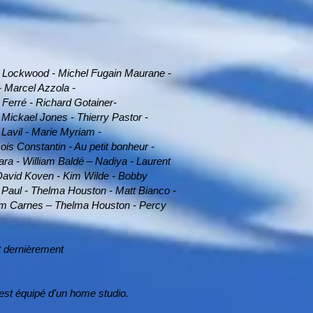
er Lockwood ​- Michel Fugain Maurane -
 Marcel​ Azzola -
u Ferré - Richard Gotainer-
ickael Jones - Thierry Pastor -​
Lavil - Marie Myriam -
is Constantin - Au petit bonheur​ -
a - William Baldé –​ Nadiya - Laurent
 David Koven - Kim Wilde - Bobby
ly Paul - Thelma Houston - Matt Bianco -
Kim Carnes – Thelma Houston - Percy
 dernièrement
’est équipé d'un home studio.