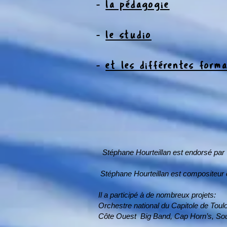
-
la pédagogie
-
le studio
-
et les différentes forma
Stéphane Hourteillan est endorsé par
Stéphane Hourteillan est compositeur e
Il a participé à de nombreux projets:
Orchestre national du Capitole de To
Côte Ouest Big Band, Cap Horn’s, Soul