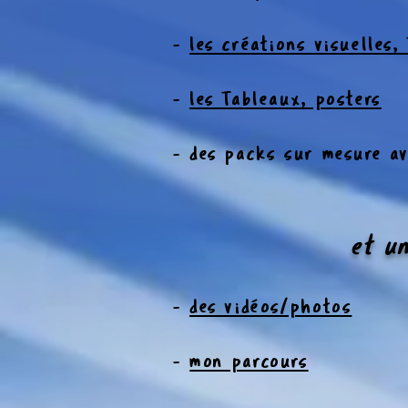
-
les créations visuelles,
-
les Tableaux, posters
- des packs sur mesure ave
et un
-
des vidéos/photos
-
mon parcours