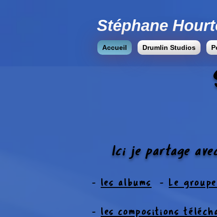
​Stéphane Hourt
Accueil
Drumlin Studios
P
Ici je partage av
-
les albums
-
Le group
-
les compositions téléch