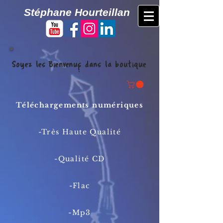
​Stéphane Hourteillan
Soyez les Bienvenus
dans la boutique
!
Téléchargements numériques
-Très Haute Qualité
-Qualité CD
-Flac
-Mp3