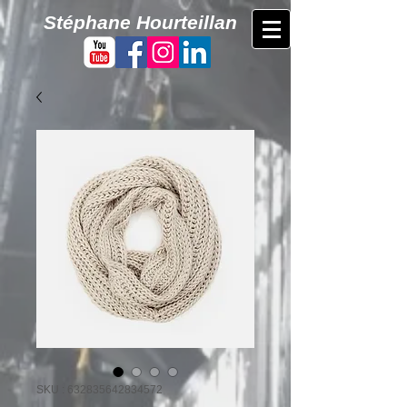
​Stéphane Hourteillan
SKU : 632835642834572