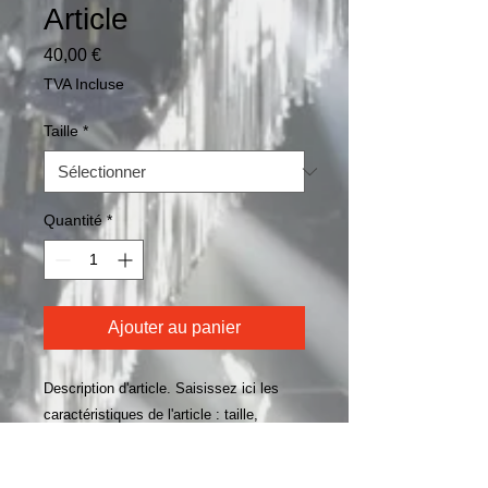
Article
Prix
40,00 €
TVA Incluse
Taille
*
Quantité
*
Ajouter au panier
Description d'article. Saisissez ici les 
caractéristiques de l'article : taille, 
matière et autres informations utiles.