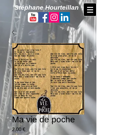
​Stéphane Hourteillan
Ma vie de poche
Prix
2,00 €